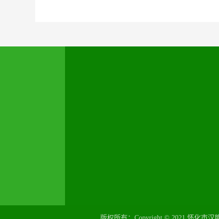
怀化市汉能露晨新能源科技有限公司
联系人：15574531777 唐先生
地址：湖南省怀化市鹤城区迎丰街道顺天
道利顿酒店八楼
全国咨询热线：
0745-2380016
版权所有：Copyright © 2021 