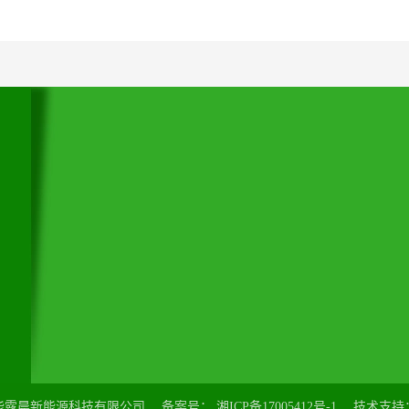
网站首页
 关于我们
主营业务
工程案例
大
新闻中心
售后服务
在线留言
联系我们
怀化市汉能露晨新能源科技有限公司
备案号：
湘ICP备17005412号-1
技术支持