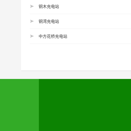
铜木充电站
铜湾充电站
中方花桥充电站
怀化市汉能露晨新能源科技有限公司
联系人：15574531777 唐先生
地址：湖南省怀化市鹤城区迎丰街道顺天
道利顿酒店八楼