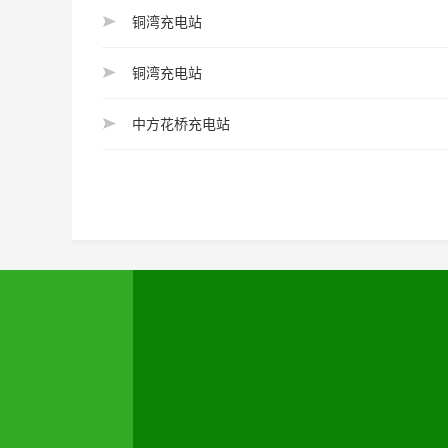
铜湾充电站
铜湾充电站
中方花桥充电站
怀化市汉能露晨新能源科技有限公司
联系人：15574531777 唐先生
地址：湖南省怀化市鹤城区迎丰街道顺天
道利顿酒店八楼